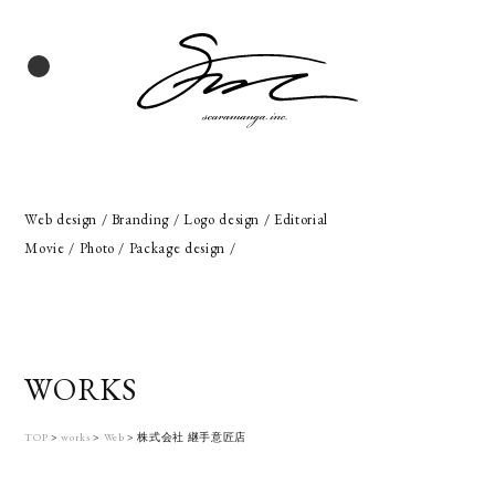
Web design / Branding / Logo design / Editorial
Movie / Photo / Package design /
WORKS
TOP
>
works
>
Web
>
株式会社 継手意匠店